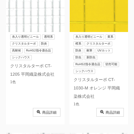
糸入り透明ビニール
透明系
糸入り透明ビニール
黄系
クリスタルターポ
防炎
橙系
クリスタルターポ
高耐候
RoHS2指令適合品
防炎
耐寒
UVカット
シックハウス
防虫
新防虫
RoHS2指令適合品
切売可能
クリスタルターポ CT-
シックハウス
1205 平岡織染株式会社
クリスタルターポ CT-
1色
1030-M オレンジ 平岡織
染株式会社
1色
商品詳細
商品詳細