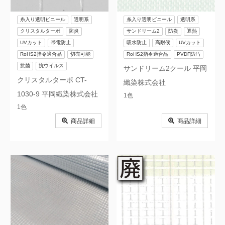
糸入り透明ビニール
透明系
糸入り透明ビニール
透明系
クリスタルターポ
防炎
サンドリーム2
防炎
遮熱
UVカット
帯電防止
吸水防止
高耐候
UVカット
RoHS2指令適合品
切売可能
RoHS2指令適合品
PVDF防汚
抗菌
抗ウイルス
サンドリーム2クール 平岡
クリスタルターポ CT-
織染株式会社
1030-9 平岡織染株式会社
1色
1色
商品詳細
商品詳細