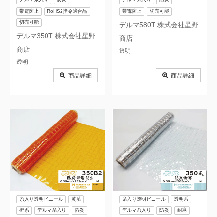
帯電防止
RoHS2指令適合品
帯電防止
切売可能
切売可能
デルマ580T 株式会社星野
デルマ350T 株式会社星野
商店
商店
透明
透明
商品詳細
商品詳細
糸入り透明ビニール
黄系
糸入り透明ビニール
透明系
橙系
デルマ糸入り
防炎
デルマ糸入り
防炎
耐寒