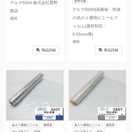
切売可能
デルマ550A 株式会社星野
デルマ550H|高耐候・防炎
商店
の糸入り透明ビニールフ
透明
ィルム(屋外対応・
0.55mm厚)
透明
商品詳細
商品詳細
糸入り透明ビニール
透明系
糸入り透明ビニール
透明系
デルマ糸入り
防炎
デルマ糸入り
防炎