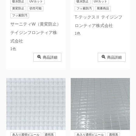
吸水防止
UVカット
吸水防止
UVカット
黄変防止
切売可能
フッ素防汚
廃番商品
フッ素防汚
T-テックスⅡ テイジンフ
サーニティW（黄変防止）
ロンティア株式会社
テイジンフロンティア株
1色
式会社
1色
商品詳細
商品詳細
糸入り透明ビニール
透明系
糸入り透明ビニール
透明系