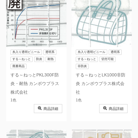
糸入り透明ビニール
透明系
糸入り透明ビニール
透明系
する～ねっと
防炎
耐熱
する～ねっと
切売可能
廃番商品
非防炎
する～ねっとPKL300F防
する～ねっとLK1000非防
炎・耐熱 カンボウプラス
炎 カンボウプラス株式会
株式会社
社
1色
1色
商品詳細
商品詳細