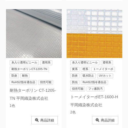
糸入り透明ビニール
透明系
糸入り透明ビニール
透明系
耐熱ターポリンCT-1205-TN
黄系
橙系
トーメイターポ
防炎
耐熱
防炎
吸水防止
UVカット
RoHS2指令適合品
切売可能
防虫
RoHS2指令適合品
切売可能
フッ素防汚
耐熱ターポリン CT-1205-
トーメイターポET-1600-H
TN 平岡織染株式会社
平岡織染株式会社
1色
2色
商品詳細
商品詳細