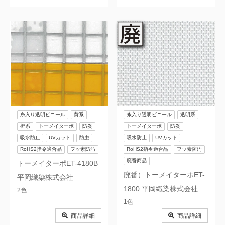
糸入り透明ビニール
黄系
糸入り透明ビニール
透明系
橙系
トーメイターポ
防炎
トーメイターポ
防炎
吸水防止
UVカット
防虫
吸水防止
UVカット
RoHS2指令適合品
フッ素防汚
RoHS2指令適合品
フッ素防汚
廃番商品
トーメイターポET-4180B
廃番）トーメイターポET-
平岡織染株式会社
1800 平岡織染株式会社
2色
1色
商品詳細
商品詳細