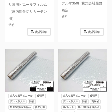
デルマ350H 株式会社星野
り透明ビニールフィルム
商店
（屋内間仕切りカーテン
透明
用）
透明
商品詳細
商品詳細
糸入り透明ビニール
透明系
糸入り透明ビニール
透明系
デルマ糸入り
防炎
デルマ糸入り
防炎
高耐候
RoHS2指令適合品
切売可能
UVカット
RoHS2指令適合品