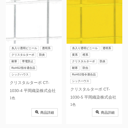
糸入り透明ビニール
透明系
糸入り透明ビニール
透明系
クリスタルターポ
防炎
黄系
橙系
耐寒
帯電防止
クリスタルターポ
防炎
RoHS2指令適合品
耐寒
防虫
シックハウス
RoHS2指令適合品
シックハウス
クリスタルターポ CT-
クリスタルターポ CT-
1030-4 平岡織染株式会社
1030-5 平岡織染株式会社
1色
1色
商品詳細
商品詳細