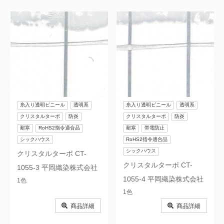
糸入り透明ビニール
透明系
糸入り透明ビニール
透明系
クリスタルターポ
防炎
クリスタルターポ
防炎
耐寒
RoHS2指令適合品
耐寒
帯電防止
シックハウス
RoHS2指令適合品
シックハウス
クリスタルターポ CT-
クリスタルターポ CT-
1055-3 平岡織染株式会社
1055-4 平岡織染株式会社
1色
1色
商品詳細
商品詳細