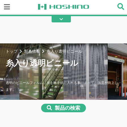
糸入り透明ビニール
透明ビニール
テント
不燃テント
綿帆布
エステル帆布
トップ
製品情報
糸入り透明ビニール
フラット帆布
ターポリン
糸入り透明ビニール
メッシュ
不燃間仕切り
その他の産業用資材
透明のビニールフィルムに糸を格子状に入れる事によって、強度が向上し
ます。
製品の検索