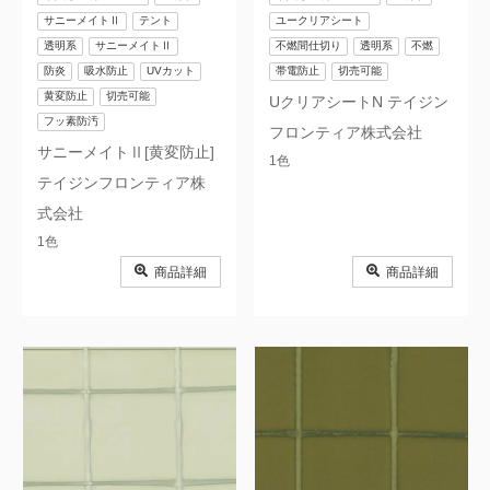
サニーメイトⅡ
テント
ユークリアシート
透明系
サニーメイトⅡ
不燃間仕切り
透明系
不燃
防炎
吸水防止
UVカット
帯電防止
切売可能
黄変防止
切売可能
UクリアシートN テイジン
フッ素防汚
フロンティア株式会社
サニーメイトⅡ[黄変防止]
1色
テイジンフロンティア株
式会社
1色
商品詳細
商品詳細