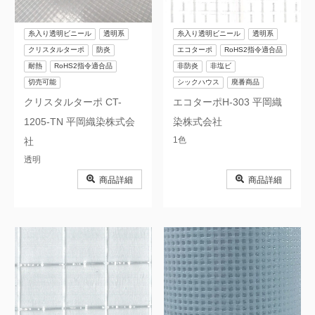
糸入り透明ビニール
透明系
糸入り透明ビニール
透明系
クリスタルターポ
防炎
エコターポ
RoHS2指令適合品
耐熱
RoHS2指令適合品
非防炎
非塩ビ
切売可能
シックハウス
廃番商品
クリスタルターポ CT-
エコターポH-303 平岡織
1205-TN 平岡織染株式会
染株式会社
1色
社
透明
商品詳細
商品詳細