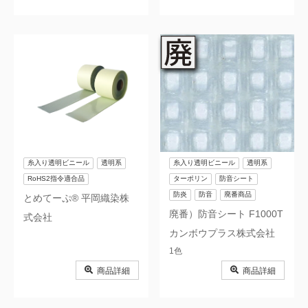
糸入り透明ビニール
透明系
糸入り透明ビニール
透明系
RoHS2指令適合品
ターポリン
防音シート
防炎
防音
廃番商品
とめてーぷ® 平岡織染株
廃番）防音シート F1000T
式会社
カンボウプラス株式会社
1色
商品詳細
商品詳細