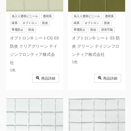
糸入り透明ビニール
透明系
糸入り透明ビニール
透明系
緑系
オプトロン
防炎
緑系
オプトロン
防炎
帯電防止
防虫
帯電防止
防虫
切売可能
オプトロン® シートCG 03
オプトロン® シート 03 防
防炎 クリアグリーン テイ
炎 グリーン テイジンフロ
ジンフロンティア株式会
ンティア株式会社
1色
社
1色
商品詳細
商品詳細