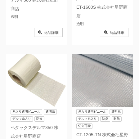
デルマ380 株式会社星野
ET-1600S 株式会社星野商
商店
店
透明
透明
商品詳細
商品詳細
糸入り透明ビニール
透明系
糸入り透明ビニール
透明系
デルマ糸入り
防炎
デルマ糸入り
防炎
耐熱
切売可能
ペタックスデルマ350 株
CT-1205-TN 株式会社星野
式会社星野商店