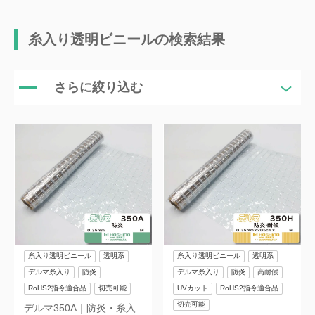
糸入り透明ビニールの検索結果
さらに絞り込む
糸入り透明ビニール
透明系
糸入り透明ビニール
透明系
デルマ糸入り
防炎
デルマ糸入り
防炎
高耐候
RoHS2指令適合品
切売可能
UVカット
RoHS2指令適合品
切売可能
デルマ350A｜防炎・糸入