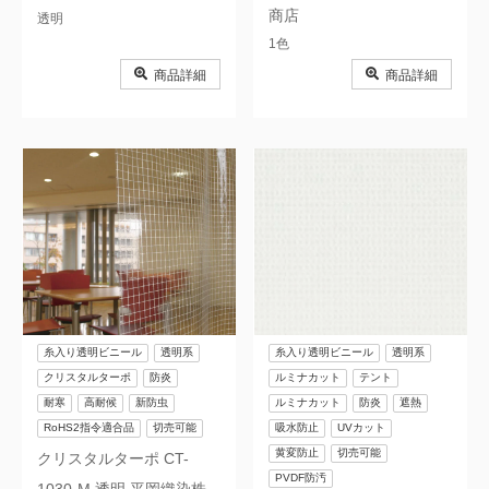
商店
透明
1色
商品詳細
商品詳細
糸入り透明ビニール
透明系
糸入り透明ビニール
透明系
クリスタルターポ
防炎
ルミナカット
テント
耐寒
高耐候
新防虫
ルミナカット
防炎
遮熱
RoHS2指令適合品
切売可能
吸水防止
UVカット
黄変防止
切売可能
クリスタルターポ CT-
PVDF防汚