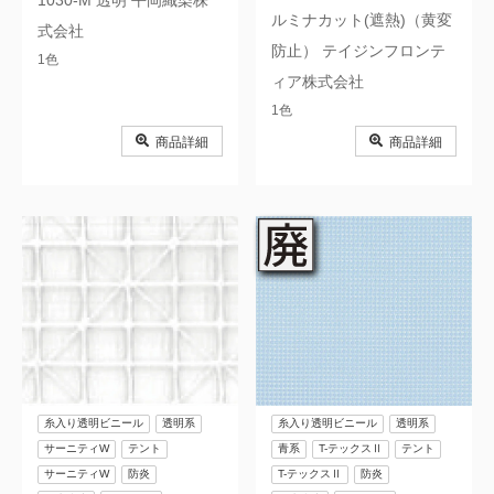
1030-M 透明 平岡織染株
ルミナカット(遮熱)（黄変
式会社
防止） テイジンフロンテ
1色
ィア株式会社
1色
商品詳細
商品詳細
糸入り透明ビニール
透明系
糸入り透明ビニール
透明系
サーニティW
テント
青系
T-テックスⅡ
テント
サーニティW
防炎
T-テックスⅡ
防炎