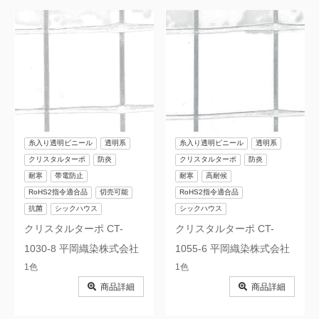
糸入り透明ビニール
透明系
糸入り透明ビニール
透明系
クリスタルターポ
防炎
クリスタルターポ
防炎
耐寒
帯電防止
耐寒
高耐候
RoHS2指令適合品
切売可能
RoHS2指令適合品
抗菌
シックハウス
シックハウス
クリスタルターポ CT-
クリスタルターポ CT-
1030-8 平岡織染株式会社
1055-6 平岡織染株式会社
1色
1色
商品詳細
商品詳細