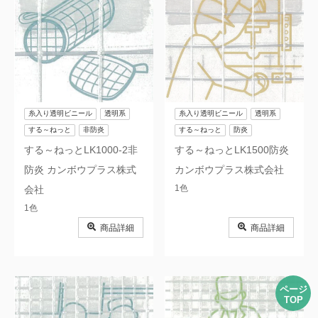
糸入り透明ビニール
透明系
糸入り透明ビニール
透明系
する～ねっと
非防炎
する～ねっと
防炎
する～ねっとLK1000-2非
する～ねっとLK1500防炎
防炎 カンボウプラス株式
カンボウプラス株式会社
1色
会社
1色
商品詳細
商品詳細
ページ
TOP