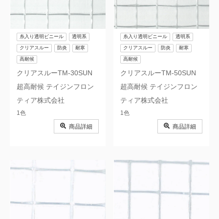
糸入り透明ビニール
透明系
糸入り透明ビニール
透明系
クリアスルー
防炎
耐寒
クリアスルー
防炎
耐寒
高耐候
高耐候
クリアスルーTM-30SUN
クリアスルーTM-50SUN
超高耐候 テイジンフロン
超高耐候 テイジンフロン
ティア株式会社
ティア株式会社
1色
1色
商品詳細
商品詳細