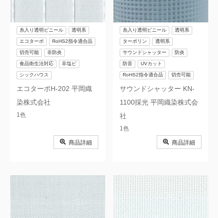
糸入り透明ビニール
透明系
糸入り透明ビニール
透明系
エコターポ
RoHS2指令適合品
ターポリン
透明系
切売可能
非防炎
サウンドシャッター
防炎
食品衛生法対応
非塩ビ
防音
UVカット
シックハウス
RoHS2指令適合品
切売可能
エコターポH-202 平岡織
サウンドシャッター KN-
染株式会社
1100採光 平岡織染株式会
1色
社
1色
商品詳細
商品詳細