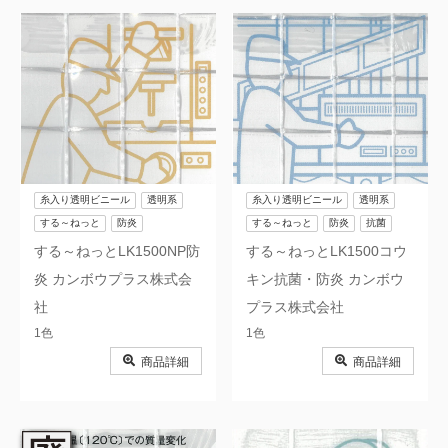
糸入り透明ビニール
透明系
糸入り透明ビニール
透明系
する～ねっと
防炎
する～ねっと
防炎
抗菌
する～ねっとLK1500NP防
する～ねっとLK1500コウ
炎 カンボウプラス株式会
キン抗菌・防炎 カンボウ
社
プラス株式会社
1色
1色
商品詳細
商品詳細