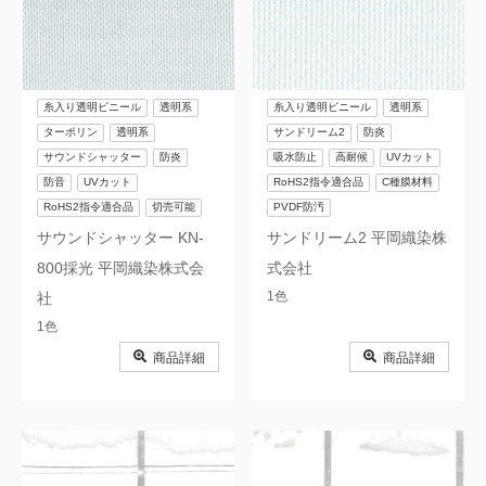
糸入り透明ビニール
透明系
糸入り透明ビニール
透明系
ターポリン
透明系
サンドリーム2
防炎
サウンドシャッター
防炎
吸水防止
高耐候
UVカット
防音
UVカット
RoHS2指令適合品
C種膜材料
RoHS2指令適合品
切売可能
PVDF防汚
サウンドシャッター KN-
サンドリーム2 平岡織染株
800採光 平岡織染株式会
式会社
1色
社
1色
商品詳細
商品詳細