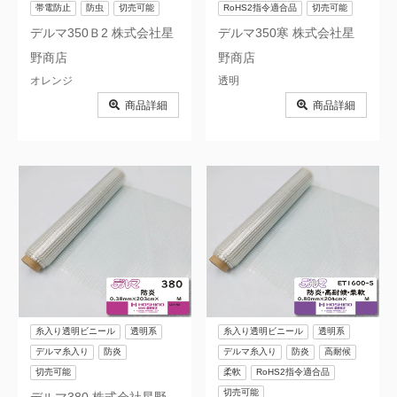
帯電防止
防虫
切売可能
RoHS2指令適合品
切売可能
デルマ350Ｂ2 株式会社星
デルマ350寒 株式会社星
野商店
野商店
オレンジ
透明
商品詳細
商品詳細
糸入り透明ビニール
透明系
糸入り透明ビニール
透明系
デルマ糸入り
防炎
デルマ糸入り
防炎
高耐候
切売可能
柔軟
RoHS2指令適合品
切売可能