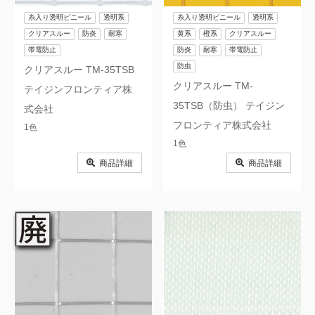
糸入り透明ビニール
透明系
糸入り透明ビニール
透明系
クリアスルー
防炎
耐寒
黄系
橙系
クリアスルー
帯電防止
防炎
耐寒
帯電防止
防虫
クリアスルー TM-35TSB
クリアスルー TM-
テイジンフロンティア株
35TSB（防虫） テイジン
式会社
フロンティア株式会社
1色
1色
商品詳細
商品詳細