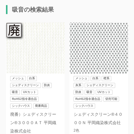
吸音の検索結果
帯電防止
柔軟
滑り止め
防虫
新防虫
鳥獣対策
耐薬品性
無毒
耐油
RoHS2指令適合品
切売可能
非防炎
メッシュ
白系
メッシュ
白系
橙系
抗菌
抗ウイルス
シェディスクリーン
防炎
灰系
シェディスクリーン
吸音
UVカット
防炎
吸音
UVカット
食品衛生法対応
B種膜材料
RoHS2指令適合品
RoHS2指令適合品
切売可能
シックハウス
廃番商品
シックハウス
C種膜材料
PVDF防汚
廃番）シェディスクリー
シェディスクリーン®４０
フッ素防汚
印刷適正
ン®３０００ＡＴ 平岡織
００Ｎ 平岡織染株式会社
2色
染株式会社
防錆
非塩ビ