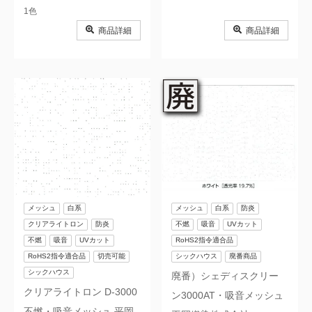
1色
消臭
シックハウス
商品詳細
商品詳細
農ビ・農PO・農業資材
廃番商品
メッシュ
白系
メッシュ
白系
防炎
クリアライトロン
防炎
不燃
吸音
UVカット
不燃
吸音
UVカット
RoHS2指令適合品
RoHS2指令適合品
切売可能
シックハウス
廃番商品
シックハウス
廃番）シェディスクリー
クリアライトロン D-3000
ン3000AT・吸音メッシュ
不燃・吸音メッシュ 平岡