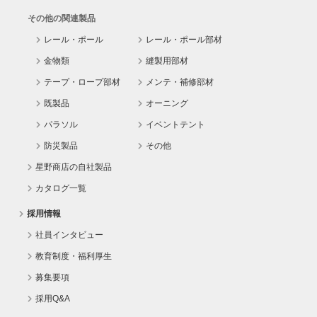
その他の関連製品
レール・ポール
レール・ポール部材
金物類
縫製用部材
テープ・ロープ部材
メンテ・補修部材
既製品
オーニング
パラソル
イベントテント
防災製品
その他
星野商店の自社製品
カタログ一覧
採用情報
社員インタビュー
教育制度・福利厚生
募集要項
採用Q&A