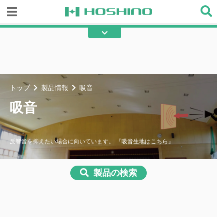
防炎
不燃
耐寒
耐熱
遮熱
断熱
トップ
製品情報
吸音
保温
保冷
吸音
吸水防止
撥水
防滴
防音
反響音を抑えたい場合に向いています。 『吸音生地はこちら』
吸音
高耐候
製品の検索
UVカット
黄変防止
光触媒
アーク光カット
再帰反射
遮光