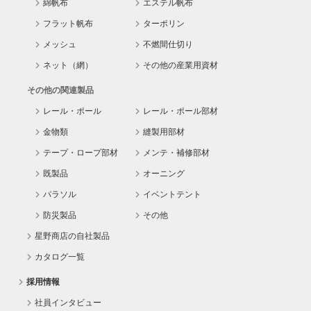
綿帆布
エステル帆布
フラット帆布
ターポリン
メッシュ
不燃間仕切り
ネット（網）
その他の産業用資材
その他の関連製品
レール・ポール
レール・ポール部材
金物類
縫製用部材
テープ・ロープ部材
メンテ・補修部材
既製品
オーニング
パラソル
イベントテント
防災製品
その他
星野商店の自社製品
カタログ一覧
採用情報
社員インタビュー