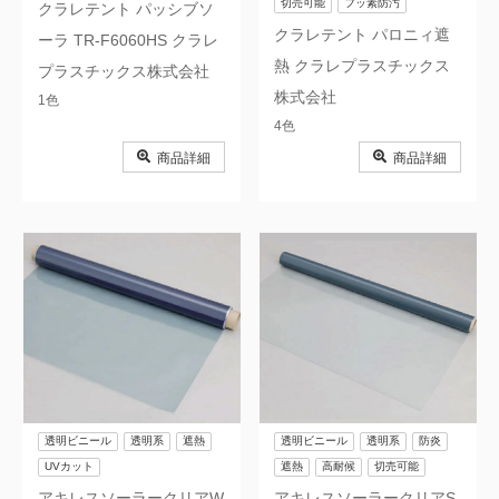
切売可能
フッ素防汚
クラレテント パッシブソ
クラレテント パロニィ遮
ーラ TR-F6060HS クラレ
熱 クラレプラスチックス
プラスチックス株式会社
株式会社
1色
4色
商品詳細
商品詳細
透明ビニール
透明系
遮熱
透明ビニール
透明系
防炎
UVカット
遮熱
高耐候
切売可能
アキレスソーラークリアW
アキレスソーラークリアS