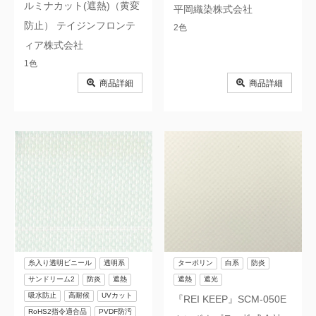
ルミナカット(遮熱)（黄変
平岡織染株式会社
防止） テイジンフロンテ
2色
ィア株式会社
1色
商品詳細
商品詳細
糸入り透明ビニール
透明系
ターポリン
白系
防炎
サンドリーム2
防炎
遮熱
遮熱
遮光
吸水防止
高耐候
UVカット
『REI KEEP』SCM-050E
RoHS2指令適合品
PVDF防汚