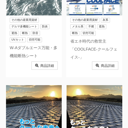
その他の産業用資材
その他の産業用資材
灰系
デルマ多機能シート
防炎
メタル系
不燃
遮熱
遮熱
断熱
防音
断熱
切売可能
UVカット
切売可能
省エネ時代の救世主
W-Aダブルエース万能・多
「COOLFACE-クールフェ
機能断熱シート
イス-」
商品詳細
商品詳細