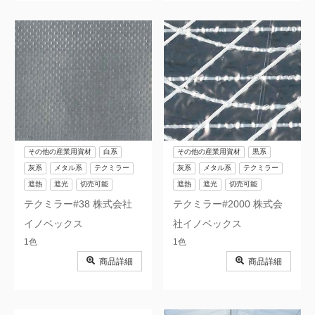
その他の産業用資材
白系
その他の産業用資材
黒系
灰系
メタル系
テクミラー
灰系
メタル系
テクミラー
遮熱
遮光
切売可能
遮熱
遮光
切売可能
テクミラー#38 株式会社
テクミラー#2000 株式会
イノベックス
社イノベックス
1色
1色
商品詳細
商品詳細