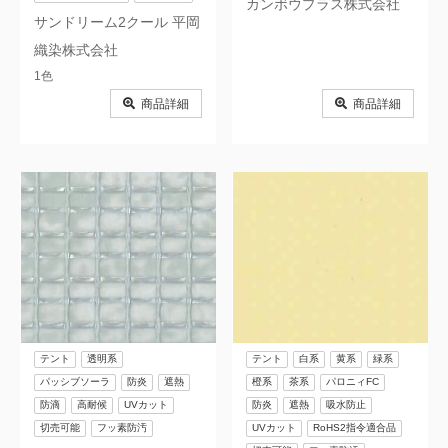
カンボウプラス株式会社
サンドリーム2クール 平岡
織染株式会社
1色
商品詳細
商品詳細
テント
透明系
テント
白系
黄系
緑系
パッシブソーラ
防炎
遮熱
橙系
茶系
パロニィFC
防滴
高耐候
UVカット
防炎
遮熱
吸水防止
切売可能
フッ素防汚
UVカット
RoHS2指令適合品