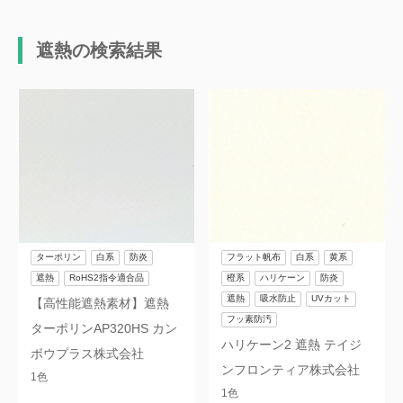
帯電防止
柔軟
遮熱の検索結果
滑り止め
防虫
新防虫
鳥獣対策
耐薬品性
無毒
耐油
RoHS2指令適合品
切売可能
非防炎
抗菌
抗ウイルス
ターポリン
白系
防炎
フラット帆布
白系
黄系
遮熱
RoHS2指令適合品
橙系
ハリケーン
防炎
食品衛生法対応
B種膜材料
遮熱
吸水防止
UVカット
【高性能遮熱素材】遮熱
フッ素防汚
C種膜材料
PVDF防汚
ターポリンAP320HS カン
ハリケーン2 遮熱 テイジ
ボウプラス株式会社
フッ素防汚
印刷適正
ンフロンティア株式会社
1色
1色
防錆
非塩ビ