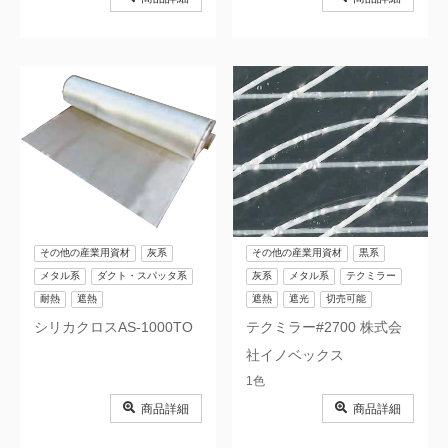
その他の産業用資材
灰系
その他の産業用資材
黒系
メタル系
ダクト・スパッタ系
灰系
メタル系
テクミラー
耐熱
遮熱
遮熱
遮光
切売可能
シリカクロスAS-1000TO
テクミラー#2700 株式会
社イノベックス
1色
商品詳細
商品詳細