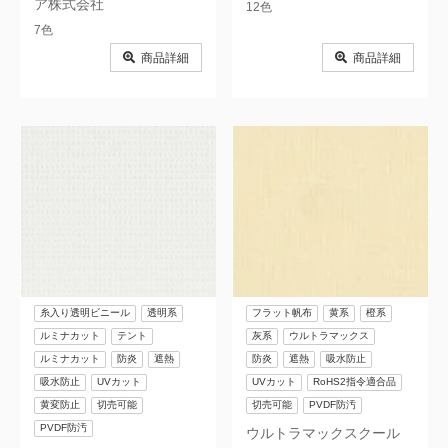
ア株式会社
12色
7色
商品詳細
商品詳細
糸入り透明ビニール
透明系
フラット帆布
黄系
橙系
ルミナカット
テント
灰系
ウルトラマックス
ルミナカット
防炎
遮熱
防炎
遮熱
吸水防止
吸水防止
UVカット
UVカット
RoHS2指令適合品
黄変防止
切売可能
切売可能
PVDF防汚
PVDF防汚
ウルトラマックスクール