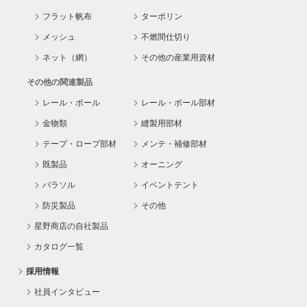
フラット帆布
ターポリン
メッシュ
不燃間仕切り
ネット（網）
その他の産業用資材
その他の関連製品
レール・ポール
レール・ポール部材
金物類
縫製用部材
テープ・ロープ部材
メンテ・補修部材
既製品
オーニング
パラソル
イベントテント
防災製品
その他
星野商店の自社製品
カタログ一覧
採用情報
社員インタビュー