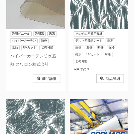
透明ビニール
透明系
黒系
その他の産業用資材
ハイパーカーテン
防炎
デルマ多機能シート
耐寒
遮熱
UVカット
切売可能
耐熱
遮熱
断熱
保冷
撥水
UVカット
耐油
ハイパーカーテン防炎遮
切売可能
熱 スワロン株式会社
AE-TOP
商品詳細
商品詳細