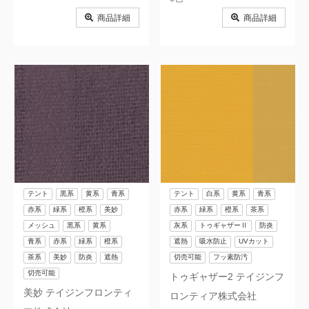
商品詳細
商品詳細
テント
黒系
黄系
青系
テント
白系
黄系
青系
赤系
緑系
橙系
美妙
赤系
緑系
橙系
茶系
メッシュ
黒系
黄系
灰系
トゥギャザーⅡ
防炎
青系
赤系
緑系
橙系
遮熱
吸水防止
UVカット
茶系
美妙
防炎
遮熱
切売可能
フッ素防汚
切売可能
トゥギャザー2 テイジンフ
美妙 テイジンフロンティ
ロンティア株式会社