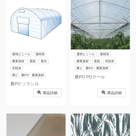
透明ビニール
透明系
透明ビニール
透明系
農業資材
遮熱
遮光
農業資材
遮熱
非防炎
非防炎
農ビ・農PO・農業資材
農ビ・農PO・農業資材
農PO POクール
農PO ソラシロ
商品詳細
商品詳細