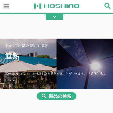
防炎
不燃
耐寒
耐熱
遮熱
断熱
トップ
製品情報
遮熱
保温
保冷
遮熱
吸水防止
撥水
防滴
防音
紫外線だけでなく、赤外線を防ぎ遮熱することができます。 『遮熱生地は
こちら』
吸音
高耐候
UVカット
黄変防止
製品の検索
光触媒
アーク光カット
再帰反射
遮光