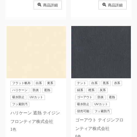
商品詳細
商品詳細
消臭
シックハウス
農ビ・農PO・農業資材
廃番商品
フラット帆布
白系
黄系
テント
白系
黒系
赤系
ハリケーン
防炎
遮熱
緑系
橙系
灰系
吸水防止
UVカット
ゴーアウト
防炎
遮熱
フッ素防汚
吸水防止
UVカット
切売可能
フッ素防汚
ハリケーン 遮熱 テイジン
ゴーアウト テイジンフロ
フロンティア株式会社
ンティア株式会社
1色
6色