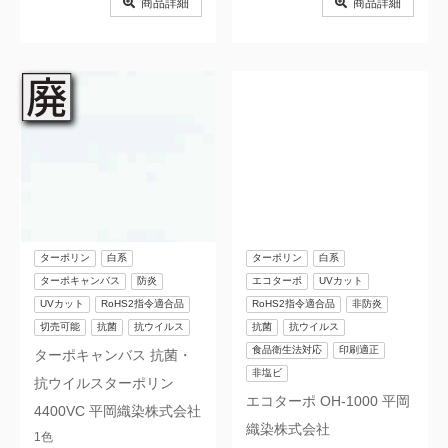
商品詳細
商品詳細
ターポリン
白系
ターポリン
白系
ターポキャンバス
防炎
エコターポ
UVカット
UVカット
RoHS2指令適合品
RoHS2指令適合品
非防炎
切売可能
抗菌
抗ウイルス
抗菌
抗ウイルス
食品衛生法対応
印刷適正
ターポキャンバス 抗菌・
非塩ビ
抗ウイルスターポリン
エコターポ OH-1000 平岡
4400VC 平岡織染株式会社
織染株式会社
1色