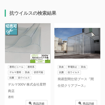
帯電防止
柔軟
抗ウイルスの検索結果
滑り止め
防虫
新防虫
鳥獣対策
耐薬品性
無毒
耐油
RoHS2指令適合品
切売可能
非防炎
抗菌
抗ウイルス
透明ビニール
透明系
防炎
帯電防止
防虫
デルマ透明
防炎
切売可能
抗菌
抗ウイルス
食品衛生法対応
B種膜材料
抗菌
抗ウイルス
簡易型間仕切ブース『間
デルマ300V 株式会社星野
C種膜材料
PVDF防汚
仕切クリアブース』
商店
フッ素防汚
印刷適正
透明
防錆
非塩ビ
商品詳細
商品詳細