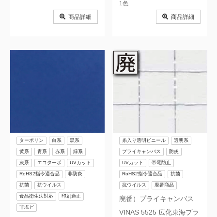
1色
商品詳細
商品詳細
ターポリン
白系
黒系
糸入り透明ビニール
透明系
黄系
青系
赤系
緑系
プライキャンバス
防炎
灰系
エコターポ
UVカット
UVカット
帯電防止
RoHS2指令適合品
非防炎
RoHS2指令適合品
抗菌
抗菌
抗ウイルス
抗ウイルス
廃番商品
食品衛生法対応
印刷適正
廃番）プライキャンバス
非塩ビ
VINAS 5525 広化東海プラ