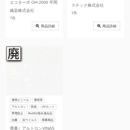
エコターポ OH-2000 平岡
スチック株式会社
織染株式会社
1色
7色
商品詳細
商品詳細
透明ビニール
透明系
アルトロン
防炎
UVカット
帯電防止
RoHS2指令適合品
抗菌
抗ウイルス
廃番商品
廃番）アルトロンVINAS