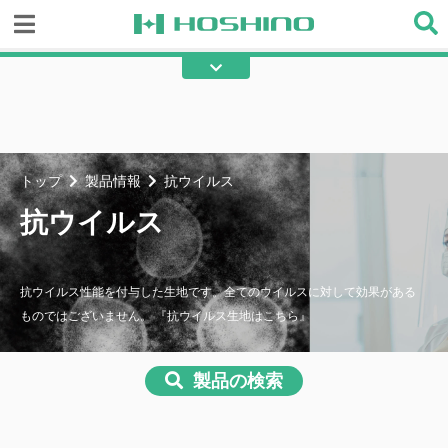
防炎
不燃
耐寒
耐熱
遮熱
断熱
トップ
製品情報
抗ウイルス
保温
保冷
抗ウイルス
吸水防止
撥水
防滴
防音
抗ウイルス性能を付与した生地です。全てのウイルスに対して効果がある
ものではございません。 『抗ウイルス生地はこちら』
吸音
高耐候
UVカット
黄変防止
製品の検索
光触媒
アーク光カット
再帰反射
遮光