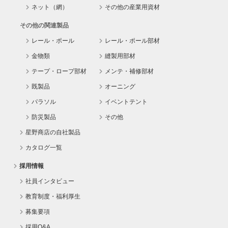
ネット（網）
その他の産業用資材
その他の関連製品
レール・ポール
レール・ポール部材
金物類
縫製用部材
テープ・ロープ部材
メンテ・補修部材
既製品
オーニング
パラソル
イベントテント
防災製品
その他
星野商店の自社製品
カタログ一覧
採用情報
社員インタビュー
教育制度・福利厚生
募集要項
採用Q&A