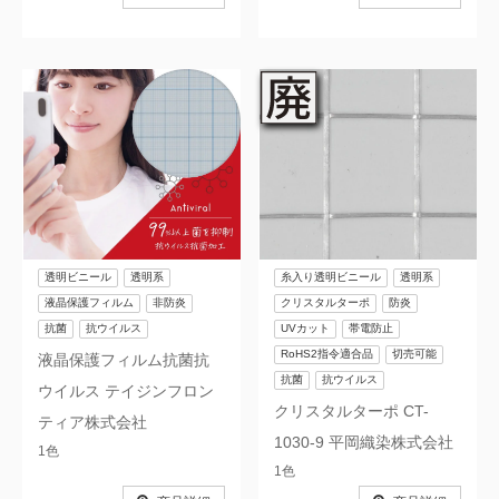
消臭
シックハウス
農ビ・農PO・農業資材
廃番商品
透明ビニール
透明系
糸入り透明ビニール
透明系
液晶保護フィルム
非防炎
クリスタルターポ
防炎
抗菌
抗ウイルス
UVカット
帯電防止
RoHS2指令適合品
切売可能
液晶保護フィルム抗菌抗
抗菌
抗ウイルス
ウイルス テイジンフロン
クリスタルターポ CT-
ティア株式会社
1030-9 平岡織染株式会社
1色
1色