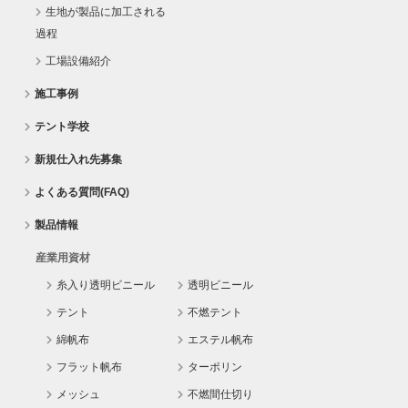
生地が製品に加工される
過程
工場設備紹介
施工事例
テント学校
新規仕入れ先募集
よくある質問(FAQ)
製品情報
産業用資材
糸入り透明ビニール
透明ビニール
テント
不燃テント
綿帆布
エステル帆布
フラット帆布
ターポリン
メッシュ
不燃間仕切り