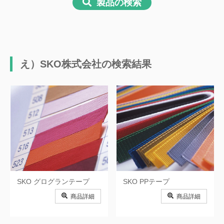
製品の検索
ク
お）オカモト株式会社
か）カンボウプラス株式会社
か）川島商事株式会社
か）川口細巾織物株式会社
き）岐阜プラスチック工業株式会
き）株式会社協和興業
え）SKO株式会社の検索結果
社
く）クラレプラスチックス株式会
き）株式会社キャラバンジャパン
社
く）グンゼ株式会社
く）クラレファスニング株式会社
け）ゲート工業株式会社
け）京葉興業株式会社
け）株式会社ケー・エフ・シー
こ）小松電機産業株式会社
さ）株式会社さくらコーポレーシ
さ）有限会社埼玉通商
ョン
さ）株式会社サンケイコーポレー
さ）三鬼化成株式会社
SKO グログランテープ
SKO PPテープ
ション
商品詳細
商品詳細
さ）三和サインワークス株式会社
さ）三和加工株式会社
し）株式会社新屋製作所
し）伸和株式会社