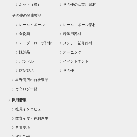
ネット（網）
その他の産業用資材
その他の関連製品
レール・ポール
レール・ポール部材
金物類
縫製用部材
テープ・ロープ部材
メンテ・補修部材
既製品
オーニング
パラソル
イベントテント
防災製品
その他
星野商店の自社製品
カタログ一覧
採用情報
社員インタビュー
教育制度・福利厚生
募集要項
採用Q&A