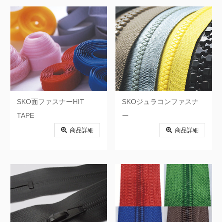
し）BX新生精機株式会社
し）株式会社シムラ
し）篠田ゴム株式会社
す）スペーシア株式会社
す）株式会社スズキベンチレータ
す）スワロン株式会社
ー
せ）Serge Ferrari株式会社
せ）積水化学工業株式会社
せ）ゼオン化成株式会社
た）高島株式会社
SKO面ファスナーHIT
SKOジュラコンファスナ
TAPE
ー
た）タカノ株式会社
た）ダイニック・ジュノ株式会社
商品詳細
商品詳細
た）ダイニック株式会社
た）有限会社田中専商店
ち）中興化成工業株式会社
つ）恒川フエルト工業株式会社
て）帝人フロンティア株式会社
て）BXテンパル株式会社
て）テサテープ株式会社
と）東レ・アムテックス株式会社
て）帝国繊維株式会社
と）株式会社トクラ