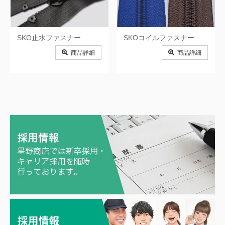
と）東洋紡STC株式会社
と）東海理化販売株式会社
な）南栄工業株式会社
な）株式会社中川ケミカル
SKO止水ファスナー
SKOコイルファスナー
商品詳細
商品詳細
な）ナビオ株式会社
に）株式会社ニチベイ
に）日本ワイドクロス株式会社
に）日東紡績株式会社
に）日東電工株式会社
ね）ネグロス電工株式会社
は）萩原工業株式会社
は）株式会社ハナオカ
ひ）広化東海プラスチック株式会
ひ）平岡織染株式会社
社
ひ）株式会社日中製作所
ふ）フェデポリマーブル株式会社
ふ）フナイ産業株式会社
ふ）藤森工業株式会社
ま）マスダ株式会社
み）都化工株式会社
や）株式会社ヤマテン
や）矢野テント株式会社