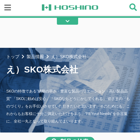
☆）株式会社星野商店
☆）クラーク株式会社
あ）アキレス株式会社
あ）朝日加工株式会社
あ）IKCS株式会社
あ）旭化成株式会社
トップ
製品情報
え）SKO株式会社
あ）旭化成アドバンス株式会社
あ）旭産業株式会社
え）SKO株式会社
あ）浅野金属工業株式会社
あ）株式会社アラコー
あ）株式会社アルマックス
い）株式会社イノベックス
SKOの特徴である”納期の早さ・豊富な製品バリエーション・高い製品品
質” 「SKOに頼めば安心」「SKOならどうにかしてくれる」 皆さまの『も
い）泉株式会社
い）有限会社石川テント
のづくり』をお手伝いさせていただきたいと思います。そのためにも、こ
う）株式会社ウッドプラスチック
う）宇部エクシモ株式会社
れからもお客様に十分ご満足いただけるよう、”Fit Your Needs”を合言葉
テクノロジー
に、全社一丸となって取り組んでまいります。
え）株式会社エビス
え）SKO株式会社
え）株式会社NBCメッシュテッ
お）岡田装飾金物株式会社