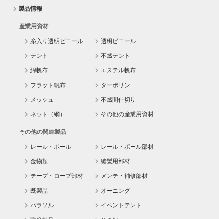
製品情報
産業用資材
糸入り透明ビニール
透明ビニール
テント
不燃テント
綿帆布
エステル帆布
フラット帆布
ターポリン
メッシュ
不燃間仕切り
ネット（網）
その他の産業用資材
その他の関連製品
レール・ポール
レール・ポール部材
金物類
縫製用部材
テープ・ロープ部材
メンテ・補修部材
既製品
オーニング
パラソル
イベントテント