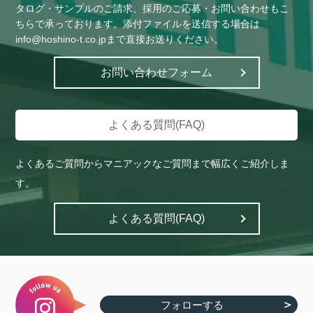
タログ・サンプルのご請求、採用のご応募・お問い合わせもこ
や）株式会社ヤボシ(フジ)
ゆ）ユキ技研株式会社
ちらで承っております。添付ファイルを送信する場合は
info@hoshino-t.co.jpまで直接お送りください。
ゆ）ユニチカ株式会社
ら）株式会社来夢（らいむ）
わ）YKKファスニングプロダクツ
お問い合わせフォーム
り）リンテック株式会社
販売株式会社
わ）株式会社ワーロン
ん）その他
よくある質問(FAQ)
よくあるご質問からマニアックなご質問まで幅広くご紹介しま
す。
よくある質問(FAQ)
フォローする