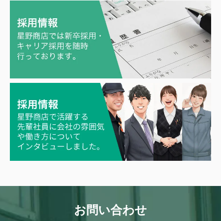
し）BX新生精機株式会社
し）株式会社シムラ
し）篠田ゴム株式会社
す）スペーシア株式会社
す）株式会社スズキベンチレータ
す）スワロン株式会社
ー
せ）Serge Ferrari株式会社
せ）積水化学工業株式会社
せ）ゼオン化成株式会社
た）高島株式会社
た）タカノ株式会社
た）ダイニック・ジュノ株式会社
た）ダイニック株式会社
た）有限会社田中専商店
ち）中興化成工業株式会社
つ）恒川フエルト工業株式会社
て）帝人フロンティア株式会社
て）BXテンパル株式会社
て）テサテープ株式会社
と）東レ・アムテックス株式会社
お問い合わせ
て）帝国繊維株式会社
と）株式会社トクラ