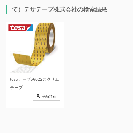
ク
て）テサテープ株式会社の検索結果
お）オカモト株式会社
か）カンボウプラス株式会社
か）川島商事株式会社
か）川口細巾織物株式会社
き）岐阜プラスチック工業株式会
き）株式会社協和興業
社
く）クラレプラスチックス株式会
き）株式会社キャラバンジャパン
社
く）グンゼ株式会社
く）クラレファスニング株式会社
け）ゲート工業株式会社
け）京葉興業株式会社
tesaテープ66022スクリム
け）株式会社ケー・エフ・シー
こ）小松電機産業株式会社
テープ
さ）株式会社さくらコーポレーシ
さ）有限会社埼玉通商
商品詳細
ョン
さ）株式会社サンケイコーポレー
さ）三鬼化成株式会社
ション
さ）三和サインワークス株式会社
さ）三和加工株式会社
し）株式会社新屋製作所
し）伸和株式会社