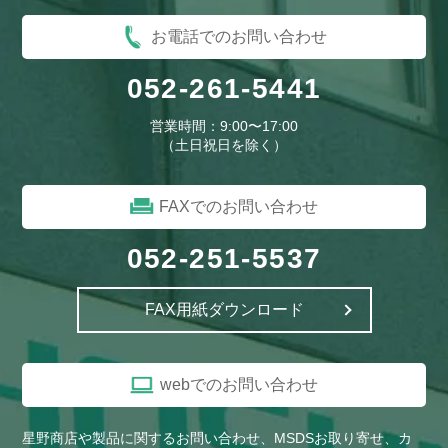
と）東洋紡STC株式会社
と）東海理化販売株式会社
お電話でのお問い合わせ
な）南栄工業株式会社
な）株式会社中川ケミカル
052-261-5441
な）ナビオ株式会社
に）株式会社ニチベイ
営業時間：9:00〜17:00
（土日祝日を除く）
に）日本ワイドクロス株式会社
に）日東紡績株式会社
に）日東電工株式会社
ね）ネグロス電工株式会社
FAXでのお問い合わせ
は）萩原工業株式会社
は）株式会社ハナオカ
052-251-5537
ひ）広化東海プラスチック株式会
ひ）平岡織染株式会社
社
FAX用紙ダウンロード
ひ）株式会社日中製作所
ふ）フェデポリマーブル株式会社
ふ）フナイ産業株式会社
ふ）藤森工業株式会社
webでのお問い合わせ
ま）マスダ株式会社
み）都化工株式会社
星野商店や製品に関するお問い合わせ、MSDSお取り寄せ、カ
や）株式会社ヤマテン
や）矢野テント株式会社