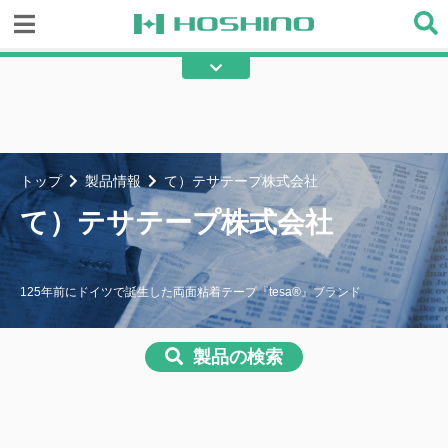
☆）株式会社星野商店
☆）クラーク株式会社
あ）アキレス株式会社
あ）朝日加工株式会社
あ）IKCS株式会社
あ）旭化成株式会社
トップ
製品情報
て）テサテープ株式会社
あ）旭化成アドバンス株式会社
あ）旭産業株式会社
て）テサテープ株式会社
あ）浅野金属工業株式会社
あ）株式会社アラコー
あ）株式会社アルマックス
い）株式会社イノベックス
125年前にドイツで誕生した両面粘着テープ『tesa®』ブランド
い）泉株式会社
い）有限会社石川テント
う）株式会社ウッドプラスチック
製品の検索
う）宇部エクシモ株式会社
テクノロジー
え）株式会社エビス
え）SKO株式会社
え）株式会社NBCメッシュテッ
お）岡田装飾金物株式会社