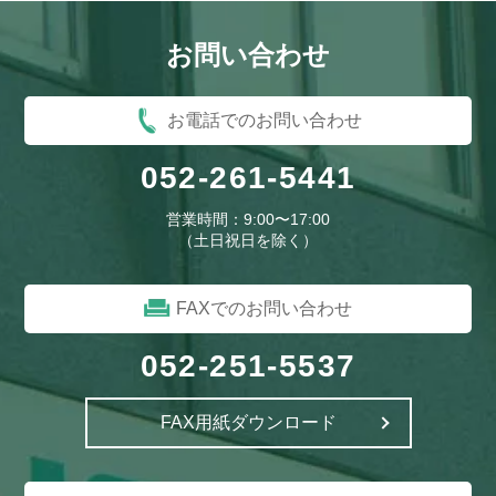
と）東洋紡STC株式会社
と）東海理化販売株式会社
お問い合わせ
な）南栄工業株式会社
な）株式会社中川ケミカル
お電話でのお問い合わせ
な）ナビオ株式会社
に）株式会社ニチベイ
052-261-5441
に）日本ワイドクロス株式会社
に）日東紡績株式会社
に）日東電工株式会社
ね）ネグロス電工株式会社
営業時間：9:00〜17:00
（土日祝日を除く）
は）萩原工業株式会社
は）株式会社ハナオカ
ひ）広化東海プラスチック株式会
ひ）平岡織染株式会社
FAXでのお問い合わせ
社
ひ）株式会社日中製作所
ふ）フェデポリマーブル株式会社
052-251-5537
ふ）フナイ産業株式会社
ふ）藤森工業株式会社
FAX用紙ダウンロード
ま）マスダ株式会社
み）都化工株式会社
や）株式会社ヤマテン
や）矢野テント株式会社