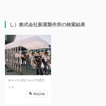
ク
お）オカモト株式会社
か）カンボウプラス株式会社
か）川島商事株式会社
か）川口細巾織物株式会社
き）岐阜プラスチック工業株式会
し）株式会社新屋製作所の検索結果
き）株式会社協和興業
社
く）クラレプラスチックス株式会
き）株式会社キャラバンジャパン
社
く）グンゼ株式会社
く）クラレファスニング株式会社
け）ゲート工業株式会社
け）京葉興業株式会社
け）株式会社ケー・エフ・シー
こ）小松電機産業株式会社
さ）株式会社さくらコーポレーシ
さ）有限会社埼玉通商
ョン
ルーパー21ジャバラ式テ
さ）株式会社サンケイコーポレー
さ）三鬼化成株式会社
ント
ション
商品詳細
さ）三和サインワークス株式会社
さ）三和加工株式会社
し）株式会社新屋製作所
し）伸和株式会社