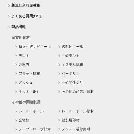
新規仕入れ先募集
よくある質問(FAQ)
製品情報
産業用資材
糸入り透明ビニール
透明ビニール
テント
不燃テント
綿帆布
エステル帆布
フラット帆布
ターポリン
メッシュ
不燃間仕切り
ネット（網）
その他の産業用資材
その他の関連製品
レール・ポール
レール・ポール部材
金物類
縫製用部材
テープ・ロープ部材
メンテ・補修部材