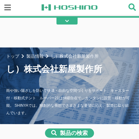
☆）株式会社星野商店
☆）クラーク株式会社
あ）アキレス株式会社
あ）朝日加工株式会社
あ）IKCS株式会社
あ）旭化成株式会社
トップ
製品情報
し）株式会社新屋製作所
あ）旭化成アドバンス株式会社
あ）旭産業株式会社
し）株式会社新屋製作所
あ）浅野金属工業株式会社
あ）株式会社アラコー
あ）株式会社アルマックス
い）株式会社イノベックス
雨や強い陽ざしを防いで快適・自由な空間づくりをサポート、キャスター
付・移動式テント ルーパー21は伸縮自在で、カンタンに設営・移動が可
い）泉株式会社
い）有限会社石川テント
能。 SHINYAでは、独創的な発想でさまざまな要望に応え、製造に取り組
う）株式会社ウッドプラスチック
う）宇部エクシモ株式会社
んでいます。
テクノロジー
え）株式会社エビス
え）SKO株式会社
え）株式会社NBCメッシュテッ
製品の検索
お）岡田装飾金物株式会社