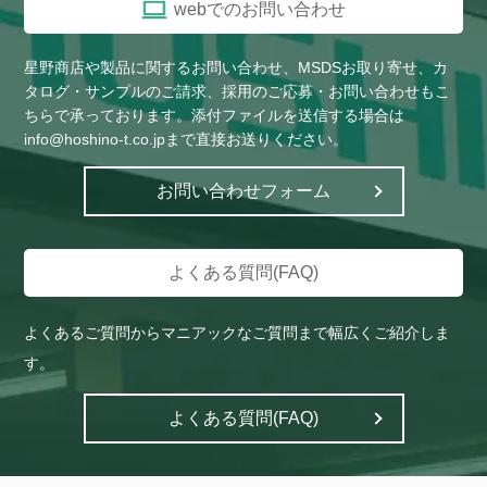
webでのお問い合わせ
や）株式会社ヤボシ(フジ)
ゆ）ユキ技研株式会社
星野商店や製品に関するお問い合わせ、MSDSお取り寄せ、カ
ゆ）ユニチカ株式会社
ら）株式会社来夢（らいむ）
タログ・サンプルのご請求、採用のご応募・お問い合わせもこ
わ）YKKファスニングプロダクツ
ちらで承っております。添付ファイルを送信する場合は
り）リンテック株式会社
info@hoshino-t.co.jpまで直接お送りください。
販売株式会社
わ）株式会社ワーロン
ん）その他
お問い合わせフォーム
よくある質問(FAQ)
よくあるご質問からマニアックなご質問まで幅広くご紹介しま
す。
よくある質問(FAQ)