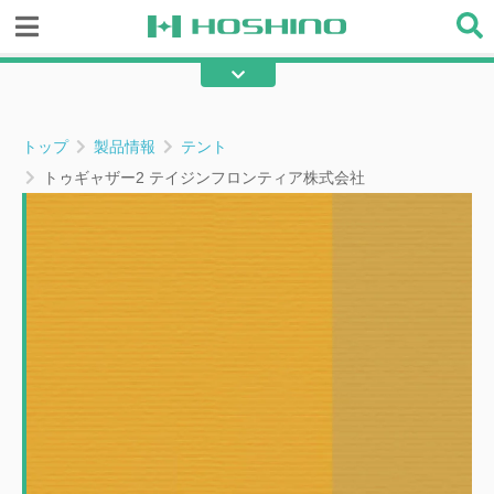
糸入り透明ビニール
透明ビニール
テント
不燃テント
トップ
製品情報
テント
綿帆布
エステル帆布
トゥギャザー2 テイジンフロンティア株式会社
フラット帆布
ターポリン
メッシュ
不燃間仕切り
その他の産業用資材