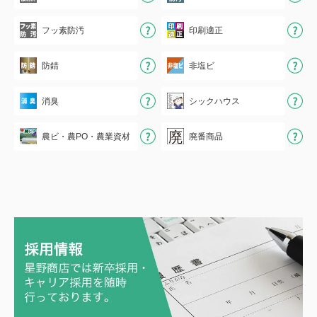
フッ素防汚
印刷適正
防錆
非塩ビ
消臭
シックハウス
農ビ・農PO・農業資材
廃番商品