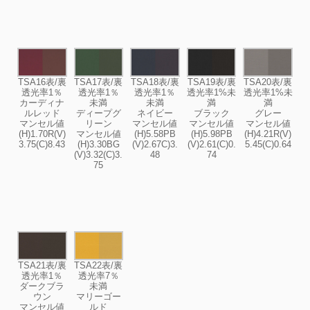
TSA16表/裏
TSA17表/裏
TSA18表/裏
TSA19表/裏
TSA20表/裏
透光率1％
透光率1％
透光率1％
透光率1%未
透光率1%未
カーディナ
未満
未満
満
満
ルレッド
ディープグ
ネイビー
ブラック
グレー
マンセル値
リーン
マンセル値
マンセル値
マンセル値
(H)1.70R(V)
マンセル値
(H)5.58PB
(H)5.98PB
(H)4.21R(V)
3.75(C)8.43
(H)3.30BG
(V)2.67C)3.
(V)2.61(C)0.
5.45(C)0.64
(V)3.32(C)3.
48
74
75
TSA21表/裏
TSA22表/裏
透光率1％
透光率7％
ダークブラ
未満
ウン
マリーゴー
マンセル値
ルド