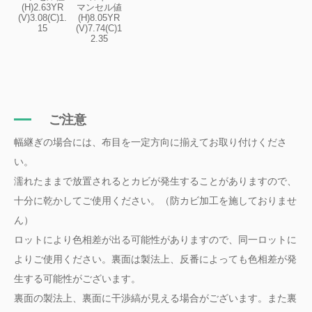
(H)2.63YR
マンセル値
(V)3.08(C)1.
(H)8.05YR
15
(V)7.74(C)1
2.35
ご注意
幅継ぎの場合には、布目を一定方向に揃えてお取り付けくださ
い。
濡れたままで放置されるとカビが発生することがありますので、
十分に乾かしてご使用ください。（防カビ加工を施しておりませ
ん）
ロットにより色相差が出る可能性がありますので、同一ロットに
よりご使用ください。裏面は製法上、反番によっても色相差が発
生する可能性がございます。
裏面の製法上、裏面に干渉縞が見える場合がございます。また裏