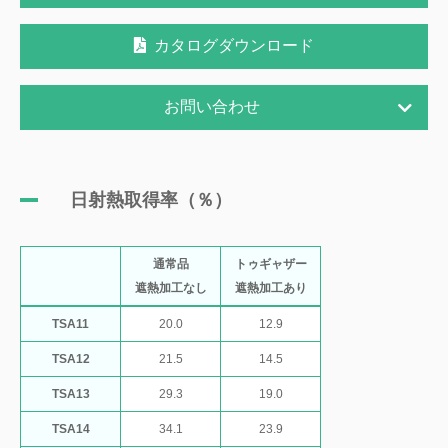
カタログダウンロード
お問い合わせ
日射熱取得率（％）
通常品
トゥギャザー
遮熱加工なし
遮熱加工あり
TSA11
20.0
12.9
TSA12
21.5
14.5
TSA13
29.3
19.0
TSA14
34.1
23.9