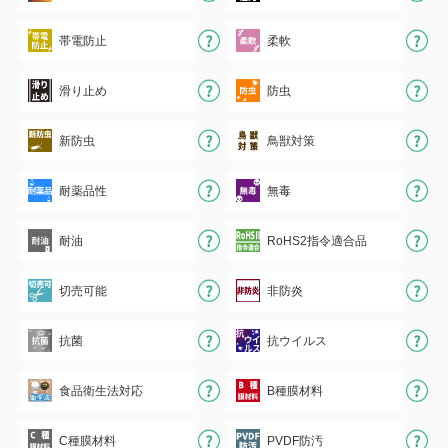
帯電防止
柔軟
滑り止め
防虫
新防虫
鳥獣対策
耐薬品性
無毒
耐油
RoHS2指令適合品
切売可能
非防炎
抗菌
抗ウイルス
食品衛生法対応
B種膜材料
C種膜材料
PVDF防汚