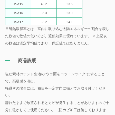
TSA15
43.2
23.5
TSA16
35.3
23.9
TSA17
33.2
24.1
日射熱取得率とは、室内に取り込む太陽エネルギーの割合を表し
TSA18
33.2
24.4
た数値で数値の低い方が、遮熱効果に優れています。 ※上記表
TSA19
33.7
25.2
の数値は測定平均値であり、保証値ではありません。
TSA20
23.4
20.4
TSA21
29.1
27.7
商品説明
TSA22
23.0
20.1
塩ビ素材のテント生地の“ウラ面をコットンライク”にすること
で、高級感を演出。
幅継ぎの場合には、布目を一定方向に揃えてお取り付けくださ
い。
濡れたままで放置されるとカビが発生することがありますので十
分に乾かしてご使用ください。（防カビ加工は施しておりませ