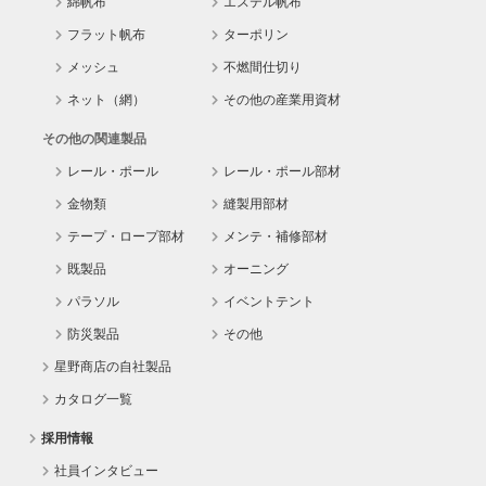
綿帆布
エステル帆布
フラット帆布
ターポリン
メッシュ
不燃間仕切り
ネット（網）
その他の産業用資材
その他の関連製品
レール・ポール
レール・ポール部材
金物類
縫製用部材
テープ・ロープ部材
メンテ・補修部材
既製品
オーニング
パラソル
イベントテント
防災製品
その他
星野商店の自社製品
カタログ一覧
採用情報
社員インタビュー