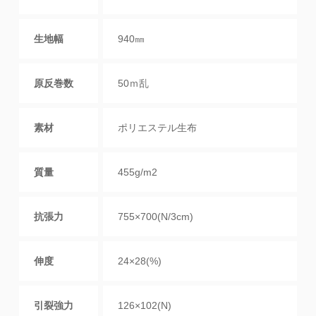
生地幅
940㎜
原反巻数
50ｍ乱
素材
ポリエステル生布
質量
455g/m2
抗張力
755×700(N/3cm)
伸度
24×28(%)
引裂強力
126×102(N)