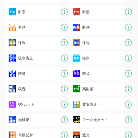
耐寒
耐熱
遮熱
断熱
保温
保冷
吸水防止
撥水
防滴
防音
吸音
高耐候
UVカット
黄変防止
光触媒
アーク光カット
再帰反射
遮光