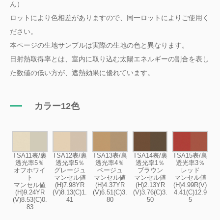
ん）
ロットにより色相差がありますので、同一ロットによりご使用く
ださい。
本ページの生地サンプルは実際の生地の色と異なります。
日射熱取得率とは、室内に取り込む太陽エネルギーの割合を表し
た数値の低い方が、遮熱効果に優れています。
カラー12色
TSA11表/裏
TSA12表/裏
TSA13表/裏
TSA14表/裏
TSA15表/裏
透光率5％
透光率5％
透光率4％
透光率1％
透光率3％
オフホワイ
グレージュ
ベージュ
ブラウン
レッド
ト
マンセル値
マンセル値
マンセル値
マンセル値
マンセル値
(H)7.98YR
(H)4.37YR
(H)2.13YR
(H)4.99R(V)
(H)9.24YR
(V)8.13(C)1.
(V)6.51(C)3.
(V)3.76(C)3.
4.41(C)12.9
(V)8.53(C)0.
41
80
50
5
83