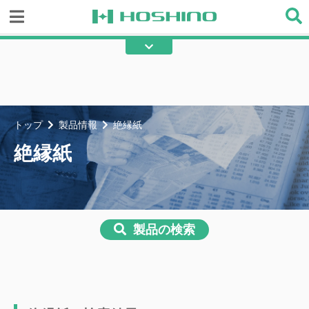
縫製加工用部材
現場用品
補修部材
梱包・物流資材
ロープ
目止め液
トップ
製品情報
絶縁紙
ベンチレーター
人工芝用品
絶縁紙
マグネット
シーリング材
絶縁紙
潤滑剤
塗料
サイン・看板
製品の検索
設備