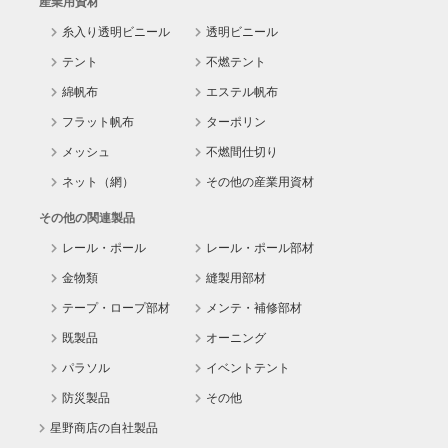
産業用資材
糸入り透明ビニール
透明ビニール
テント
不燃テント
綿帆布
エステル帆布
フラット帆布
ターポリン
メッシュ
不燃間仕切り
ネット（網）
その他の産業用資材
その他の関連製品
レール・ポール
レール・ポール部材
金物類
縫製用部材
テープ・ロープ部材
メンテ・補修部材
既製品
オーニング
パラソル
イベントテント
防災製品
その他
星野商店の自社製品