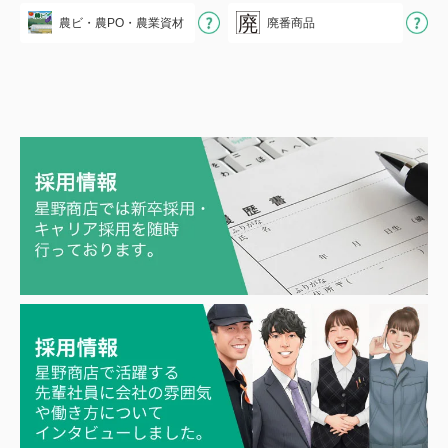
農ビ・農PO・農業資材
廃番商品