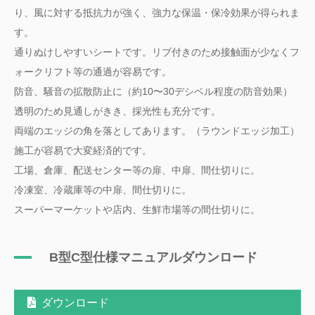
り、風に対する抵抗力が強く、強力な保温・保冷効果が得られま
す。
通りぬけしやすいシートです。リブ付きのため接触面が少なくフ
ォークリフト等の通過が容易です。
防音、騒音の拡散防止に（約10〜30デシベル程度の防音効果）
透明のため見通しがきき、採光性も充分です。
両端のエッジの角を落としてあります。（ラウンドエッジ加工）
施工が容易で大変経済的です。
工場、倉庫、配送センター等の扉、中扉、間仕切りに。
冷凍室、冷蔵庫等の中扉、間仕切りに。
スーパーマーケットや店内、生鮮市場等の間仕切りに。
B型C型仕様マニュアルダウンロード
ダウンロード