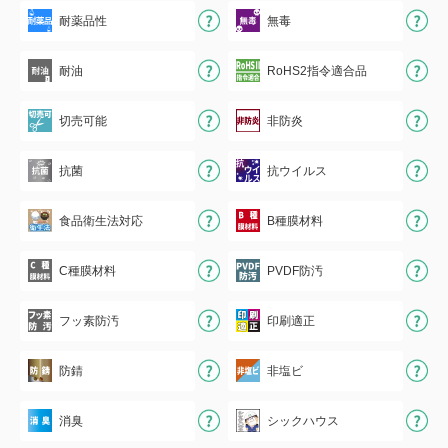
耐薬品性
無毒
耐油
RoHS2指令適合品
切売可能
非防炎
抗菌
抗ウイルス
食品衛生法対応
B種膜材料
C種膜材料
PVDF防汚
フッ素防汚
印刷適正
防錆
非塩ビ
消臭
シックハウス