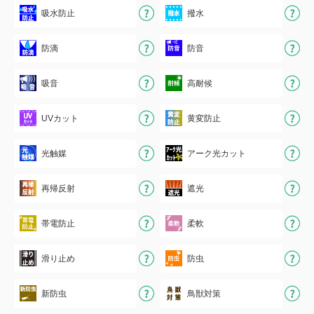
吸水防止
撥水
防滴
防音
吸音
高耐候
UVカット
黄変防止
光触媒
アーク光カット
再帰反射
遮光
帯電防止
柔軟
滑り止め
防虫
新防虫
鳥獣対策