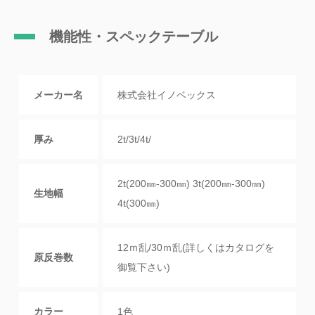
機能性・スペックテーブル
メーカー名
株式会社イノベックス
厚み
2t/3t/4t/
2t(200㎜-300㎜) 3t(200㎜-300㎜)
生地幅
4t(300㎜)
12ｍ乱/30ｍ乱(詳しくはカタログを
原反巻数
御覧下さい)
カラー
1色