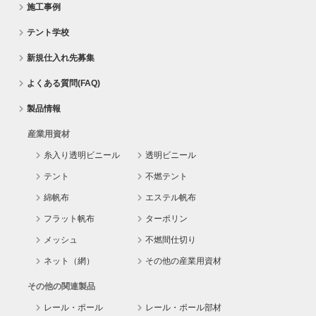
施工事例
テント学校
新規仕入れ先募集
よくある質問(FAQ)
製品情報
産業用資材
糸入り透明ビニール
透明ビニール
テント
不燃テント
綿帆布
エステル帆布
フラット帆布
ターポリン
メッシュ
不燃間仕切り
ネット（網）
その他の産業用資材
その他の関連製品
レール・ポール
レール・ポール部材