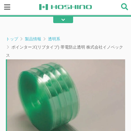
糸入り透明ビニール
透明ビニール
テント
不燃テント
トップ
製品情報
透明系
綿帆布
エステル帆布
ポインターズ(リブタイプ) 帯電防止透明 株式会社イノベック
ス
フラット帆布
ターポリン
メッシュ
不燃間仕切り
その他の産業用資材