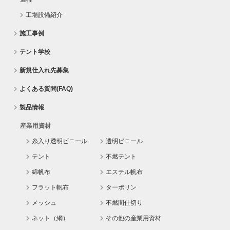
工場設備紹介
施工事例
テント学校
新規仕入れ先募集
よくある質問(FAQ)
製品情報
産業用資材
糸入り透明ビニール
透明ビニール
テント
不燃テント
綿帆布
エステル帆布
フラット帆布
ターポリン
メッシュ
不燃間仕切り
ネット（網）
その他の産業用資材