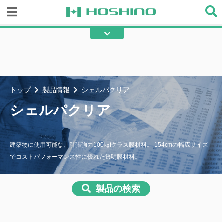
糸入り透明ビニール
透明ビニール
テント
不燃テント
綿帆布
エステル帆布
トップ
製品情報
シェルパクリア
フラット帆布
ターポリン
シェルパクリア
メッシュ
不燃間仕切り
その他の産業用資材
建築物に使用可能な、引張強力100㎏fクラス膜材料。 154cmの幅広サイズ
でコストパフォーマンス性に優れた透明膜材料。
製品の検索