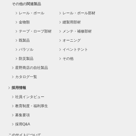
その他の関連製品
レール・ポール
レール・ポール部材
金物類
縫製用部材
テープ・ロープ部材
メンテ・補修部材
既製品
オーニング
パラソル
イベントテント
防災製品
その他
星野商店の自社製品
カタログ一覧
採用情報
社員インタビュー
教育制度・福利厚生
募集要項
採用Q&A
このサイトについて