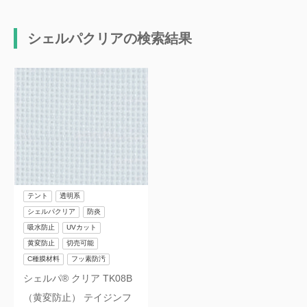
シェルパクリアの検索結果
テント
透明系
シェルパクリア
防炎
吸水防止
UVカット
黄変防止
切売可能
C種膜材料
フッ素防汚
シェルパ® クリア TK08B
（黄変防止） テイジンフ