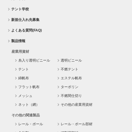
テント学校
新規仕入れ先募集
よくある質問(FAQ)
製品情報
産業用資材
糸入り透明ビニール
透明ビニール
テント
不燃テント
綿帆布
エステル帆布
フラット帆布
ターポリン
メッシュ
不燃間仕切り
ネット（網）
その他の産業用資材
その他の関連製品
レール・ポール
レール・ポール部材