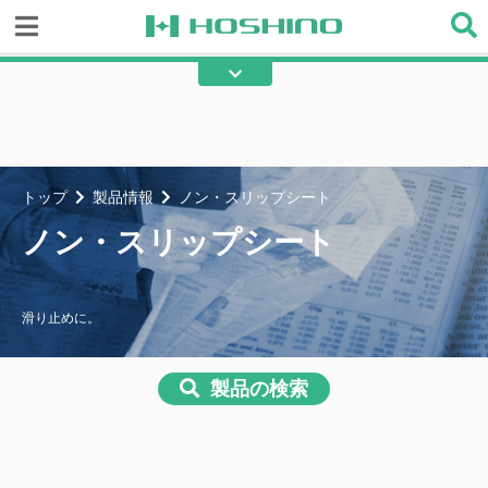
糸入り透明ビニール
透明ビニール
テント
不燃テント
綿帆布
エステル帆布
トップ
製品情報
ノン・スリップシート
フラット帆布
ターポリン
ノン・スリップシート
メッシュ
不燃間仕切り
その他の産業用資材
滑り止めに。
製品の検索