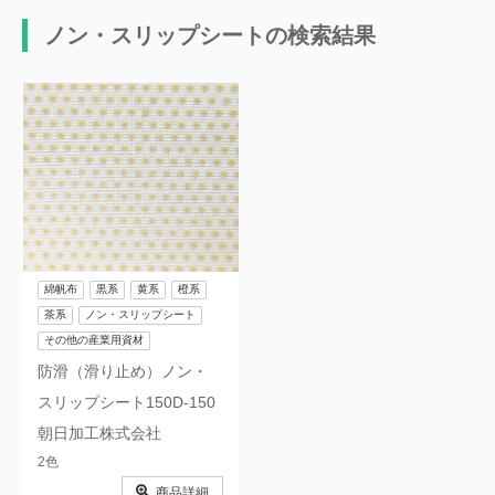
ノン・スリップシートの検索結果
綿帆布
黒系
黄系
橙系
茶系
ノン・スリップシート
その他の産業用資材
防滑（滑り止め）ノン・
スリップシート150D-150
朝日加工株式会社
2色
商品詳細