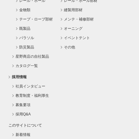
レール・ポール
レール・ポール部材
金物類
縫製用部材
テープ・ロープ部材
メンテ・補修部材
既製品
オーニング
パラソル
イベントテント
防災製品
その他
星野商店の自社製品
カタログ一覧
採用情報
社員インタビュー
教育制度・福利厚生
募集要項
採用Q&A
このサイトについて
新着情報