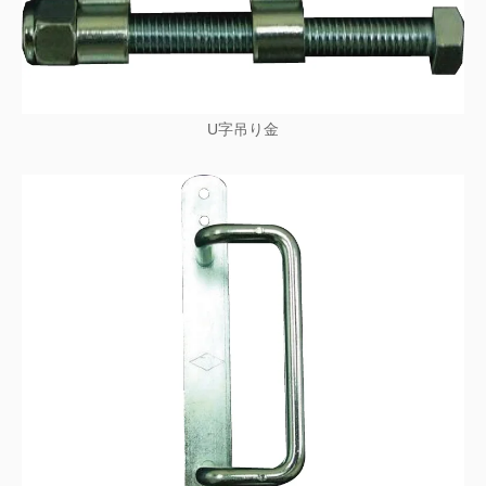
U字吊り金