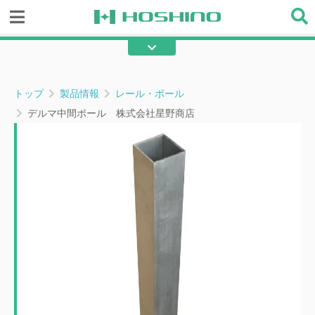
レール・ポール
レール・ポール部材
金物類
縫製用部材
トップ
製品情報
レール・ポール
テープ・ロープ部材
メンテ・補修部材
デルマ中間ポール 株式会社星野商店
既製品
その他