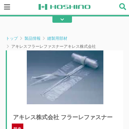
レール・ポール
レール・ポール部材
金物類
縫製用部材
トップ
製品情報
縫製用部材
テープ・ロープ部材
メンテ・補修部材
アキレスフラーレファスナーアキレス株式会社
既製品
その他
アキレス株式会社 フラーレファスナー