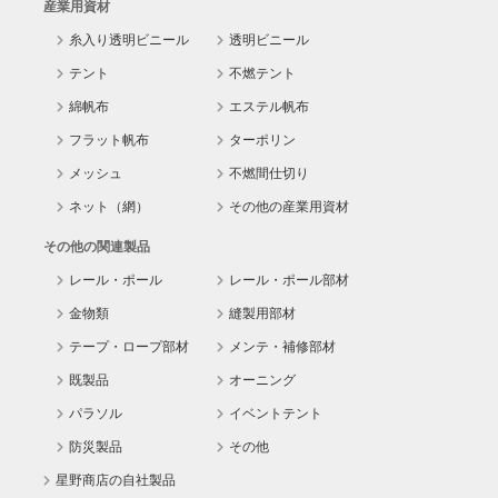
産業用資材
糸入り透明ビニール
透明ビニール
テント
不燃テント
綿帆布
エステル帆布
フラット帆布
ターポリン
メッシュ
不燃間仕切り
ネット（網）
その他の産業用資材
その他の関連製品
レール・ポール
レール・ポール部材
金物類
縫製用部材
テープ・ロープ部材
メンテ・補修部材
既製品
オーニング
パラソル
イベントテント
防災製品
その他
星野商店の自社製品