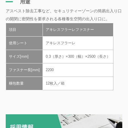
用途
アスベスト除去工事など、セキュリティーゾーンの簡易出入り口
の開閉に密閉性を要求される各種養生空間の出入り口に。
項目
アキレスフラーレファスナー
使用シート
アキレスフラーレ
サイズ[mm]
0.3（厚さ）×300（幅）×2500（長さ）
ファスナー長[mm]
2200
梱包数量
12枚入／箱