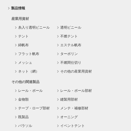
製品情報
産業用資材
糸入り透明ビニール
透明ビニール
テント
不燃テント
綿帆布
エステル帆布
フラット帆布
ターポリン
メッシュ
不燃間仕切り
ネット（網）
その他の産業用資材
その他の関連製品
レール・ポール
レール・ポール部材
金物類
縫製用部材
テープ・ロープ部材
メンテ・補修部材
既製品
オーニング
パラソル
イベントテント