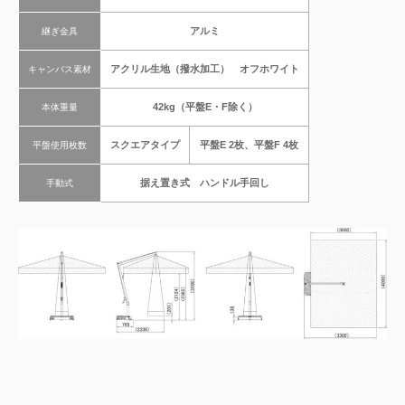
アルミ
継ぎ金具
アクリル生地（撥水加工） オフホワイト
キャンバス素材
42kg（平盤E・F除く）
本体重量
スクエアタイプ
平盤E 2枚、平盤F 4枚
平盤使用枚数
据え置き式 ハンドル手回し
手動式