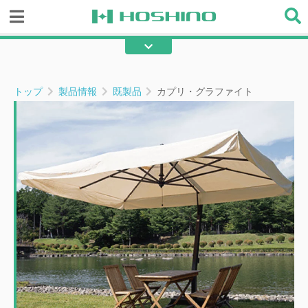
レール・ポール
レール・ポール部材
金物類
縫製用部材
トップ
製品情報
既製品
カプリ・グラファイト
テープ・ロープ部材
メンテ・補修部材
既製品
その他