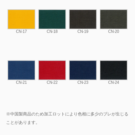
CN-17
CN-18
CN-19
CN-20
CN-21
CN-22
CN-23
CN-24
※中国製商品のため加工ロットにより色相に多少のブレが生じる
ことがあります。