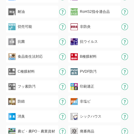
耐油
RoHS2指令適合品
切売可能
非防炎
抗菌
抗ウイルス
食品衛生法対応
B種膜材料
C種膜材料
PVDF防汚
フッ素防汚
印刷適正
防錆
非塩ビ
消臭
シックハウス
農ビ・農PO・農業資材
廃番商品