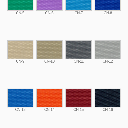
CN-5
CN-6
CN-7
CN-8
CN-9
CN-10
CN-11
CN-12
CN-13
CN-14
CN-15
CN-16