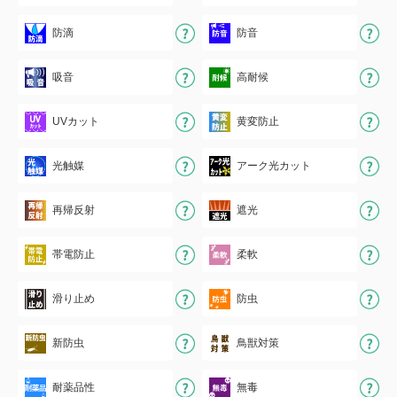
防滴
防音
吸音
高耐候
UVカット
黄変防止
光触媒
アーク光カット
再帰反射
遮光
帯電防止
柔軟
滑り止め
防虫
新防虫
鳥獣対策
耐薬品性
無毒