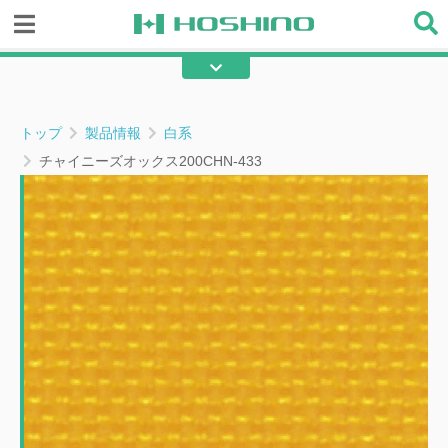
糸入り透明ビニール
透明ビニール
テント
不燃テント
トップ
製品情報
白系
綿帆布
エステル帆布
チャイニーズオックス200CHN-433
フラット帆布
ターポリン
メッシュ
不燃間仕切り
その他の産業用資材