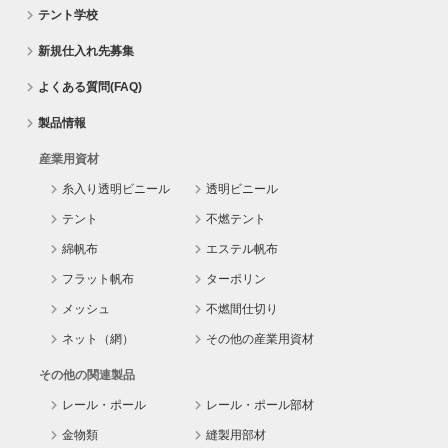
テント学校
新規仕入れ先募集
よくある質問(FAQ)
製品情報
産業用資材
糸入り透明ビニール
透明ビニール
テント
不燃テント
綿帆布
エステル帆布
フラット帆布
ターポリン
メッシュ
不燃間仕切り
ネット（網）
その他の産業用資材
その他の関連製品
レール・ポール
レール・ポール部材
金物類
縫製用部材