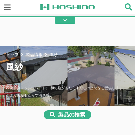
糸入り透明ビニール
透明ビニール
テント
不燃テント
綿帆布
エステル帆布
トップ
製品情報
風紗
フラット帆布
ターポリン
風紗
メッシュ
不燃間仕切り
その他の産業用資材
和調防炎メッシュシート。 和の趣がもたらす癒しの空間をご提供します。
そよぐ風がもたらす清爽感。
製品の検索