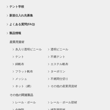
テント学校
新規仕入れ先募集
よくある質問(FAQ)
製品情報
産業用資材
糸入り透明ビニール
透明ビニール
テント
不燃テント
綿帆布
エステル帆布
フラット帆布
ターポリン
メッシュ
不燃間仕切り
ネット（網）
その他の産業用資材
その他の関連製品
レール・ポール
レール・ポール部材
金物類
縫製用部材